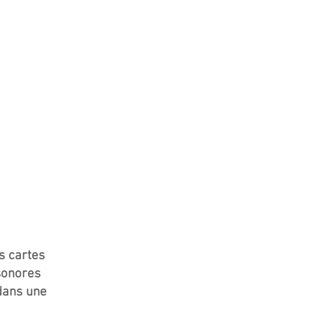
s cartes
 sonores
 dans une