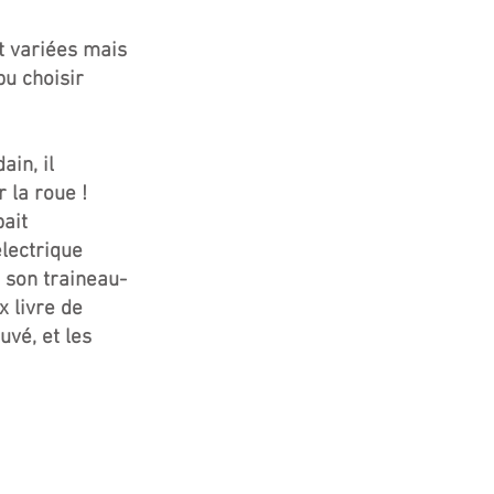
et variées mais
pu choisir
ain, il
 la roue !
bait
électrique
 son traineau-
x livre de
uvé, et les