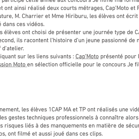
 participé cette année aux concours Je filme ma forma
 et ont ainsi réalisé deux courts métrages, Cap'Moto et 
re, M. Charrier et Mme Hiriburu, les élèves ont écrit
é dans ces vidéos.
s élèves ont choisi de présenter une journée type de 
cond, ils racontent l'histoire d'un jeune passionné de 
d'atelier.
quant sur les liens suivants :
Cap'Moto
présenté pour 
ssion Moto
en sélection officielle pour le concours Je f
nement, les élèves 1CAP MA et TP ont réalisés une vid
des gestes techniques professionnels à connaître alors
s risques liés à des manquements en matière de sécur
os, ont filmé et aussi joué dans ces clips.