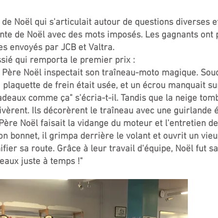
 de Noël qui s'articulait autour de questions diverses 
conte de Noël avec des mots imposés. Les gagnants ont 
es envoyés par JCB et Valtra.
ssié qui remporta le premier prix :
 le Père Noël inspectait son traîneau-moto magique. Soud
plaquette de frein était usée, et un écrou manquait sur
cadeaux comme ça" s'écria-t-il. Tandis que la neige tom
ivèrent. Ils décorèrent le traîneau avec une guirlande 
ère Noël faisait la vidange du moteur et l'entretien de
n bonnet, il grimpa derrière le volant et ouvrit un vieu
ier sa route. Grâce à leur travail d'équipe, Noël fut sa
eaux juste à temps !"