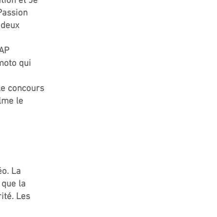
tion et Je
Passion
 deux
CAP
moto qui
le concours
ilme le
éo. La
 que la
ité. Les